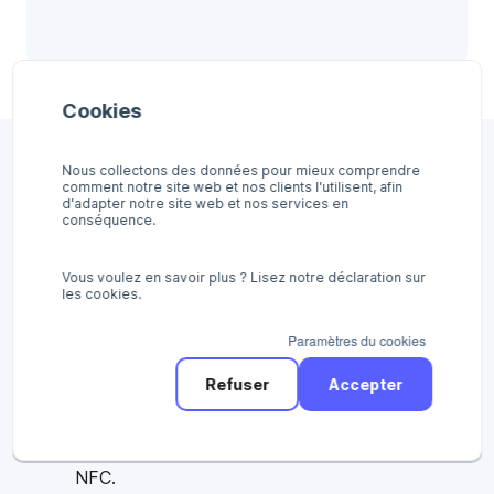
Cookies
Le distributeur automatique
Nous collectons des données pour mieux comprendre
comment notre site web et nos clients l'utilisent, afin
intégré (Valina).
d'adapter notre site web et nos services en
conséquence.
Terminal intégré
Vous voulez en savoir plus ? Lisez notre déclaration sur
Convient à un usage quotidien intensif.
les cookies.
Écran tactile lumineux.
Paramètres du cookies
Convient à des solutions sans fin, telles que
des kiosques de commande, des bornes, des
Refuser
Accepter
parcmètres ou d'autres solutions intégrées.
Prend en charge le paiement sans contact via
NFC.