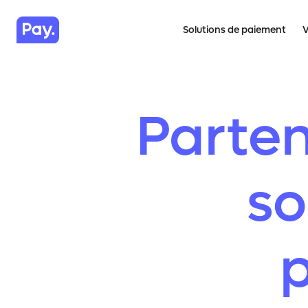
Solutions de paiement
V
Parten
so