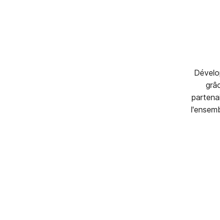
Dévelo
grâ
partenai
l'ensem