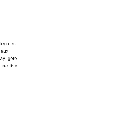
.
tégrées
 aux
Pay. gère
irective