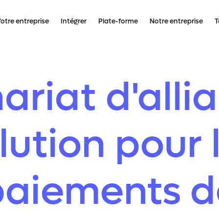
otre entreprise
Intégrer
Plate-forme
Notre entreprise
T
ariat d'allia
lution pour 
paiements d