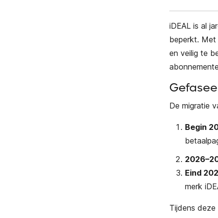
iDEAL is al j
beperkt. Met
en veilig te 
abonnementen
Gefaseer
De migratie v
Begin 2
betaalpag
2026–2
Eind 20
merk iDE
Tijdens deze 