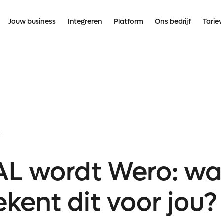
Jouw business
Integreren
Platform
Ons bedrijf
Tarie
6
AL wordt Wero: wa
kent dit voor jou?