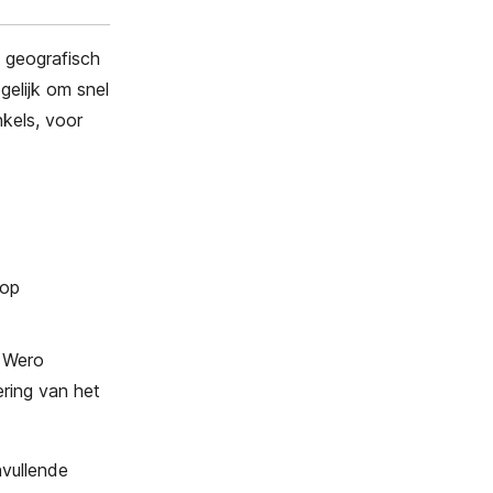
s geografisch
elijk om snel
nkels, voor
 op
r Wero
ering van het
nvullende