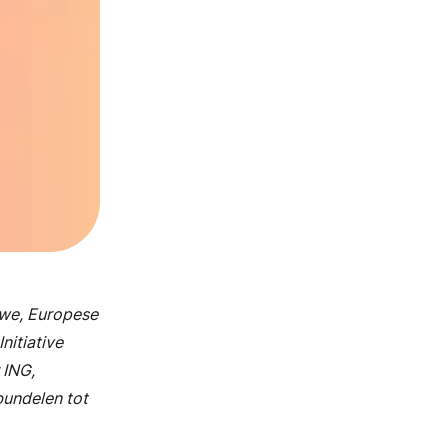
uwe, Europese
nitiative
 ING,
bundelen tot