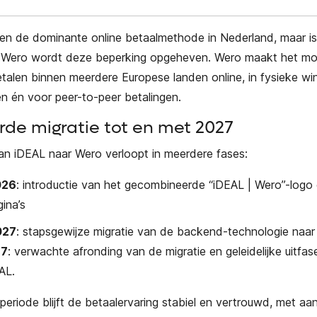
aren de dominante online betaalmethode in Nederland, maar i
 Wero wordt deze beperking opgeheven. Wero maakt het mog
betalen binnen meerdere Europese landen online, in fysieke wi
 én voor peer-to-peer betalingen.
de migratie tot en met 2027
an iDEAL naar Wero verloopt in meerdere fases:
026
: introductie van het gecombineerde “iDEAL | Wero”-logo
ina’s
027
: stapsgewijze migratie van de backend-technologie naa
27
: verwachte afronding van de migratie en geleidelijke uitfas
AL.
periode blijft de betaalervaring stabiel en vertrouwd, met aa