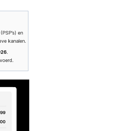
 (PSP’s) en
eve kanalen.
026
.
evoerd.