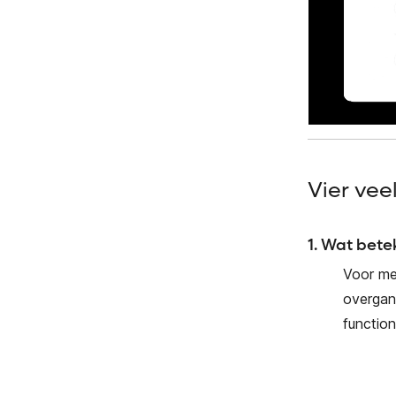
Vier vee
1. Wat bete
Voor me
overgan
functio