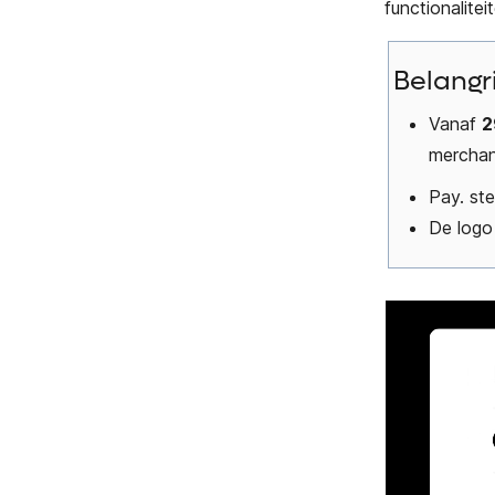
functionalit
Belangr
Vanaf
2
merchan
Pay. st
De logo 