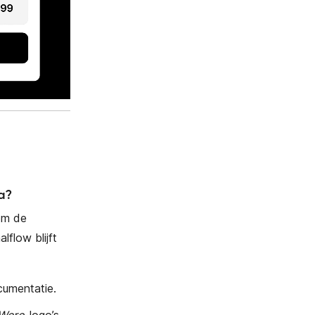
a?
om de
flow blijft
cumentatie.