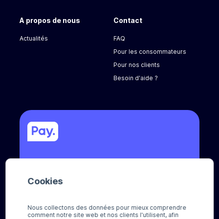
A propos de nous
Contact
Actualités
FAQ
Pour les consommateurs
Pour nos clients
Besoin d'aide ?
Appelez-nous
Cookies
+31 (0) 8888 666 66
Envoyez-nous un e-mail
Nous collectons des données pour mieux comprendre
comment notre site web et nos clients l'utilisent, afin
sales@pay.nl