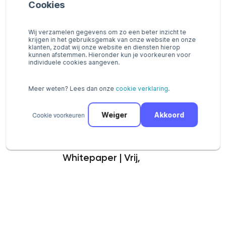
verwachten dan ook dat deze
Cookies
betaalmethode nog meer zal
bijdragen aan het ‘over-de-
aankoopstreep-trekken’ effect.
Wij verzamelen gegevens om zo een beter inzicht te
krijgen in het gebruiksgemak van onze website en onze
klanten, zodat wij onze website en diensten hierop
kunnen afstemmen. Hieronder kun je voorkeuren voor
Roy Krabben
individuele cookies aangeven.
E-commerce Manager
Express Wear
Meer weten? Lees dan onze
cookie verklaring
.
Cookie voorkeuren
Weiger
Akkoord
Whitepaper | Vrij,
vertrouwd en
moeiteloos: achteraf
en gespreid betalen in
de kledingbranche