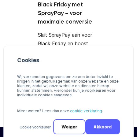
Black Friday met
SprayPay – voor
maximale conversie
Sluit SprayPay aan voor
Black Friday en boost
daarmee je verkopen. Bied
Cookies
je al SprayPay aan maar
toon je nog geen
Wij verzamelen gegevens om zo een beter inzicht te
maandbedragen? Neem
krijgen in het gebruiksgemak van onze website en onze
dan contact met ons op
klanten, zodat wij onze website en diensten hierop
kunnen afstemmen. Hieronder kun je voorkeuren voor
via
sales@pay.nl
of bel
individuele cookies aangeven.
+31 (0)8888 666 66.
Meer weten? Lees dan onze
cookie verklaring
.
Cookie voorkeuren
Weiger
Akkoord