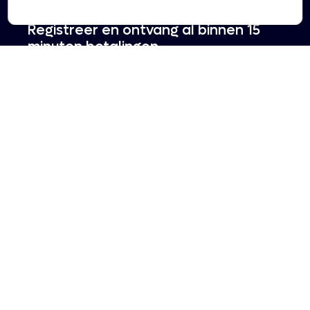
Registreer en ontvang al binnen 15
minuten betalingen
Registreren
Betaalscan
aanvragen
Betaaloplossingen
Integraties
Regio gebonden
Integratie partners
Online kaartbetalingen
Plugins
Buy now, Pay later
Features
Cadeaukaarten
Betaalmethoden