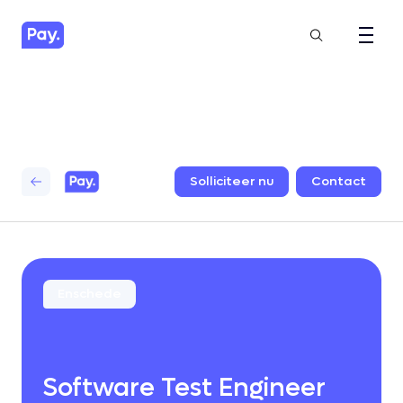
Solliciteer
nu
Contact
Enschede
Software Test Engineer