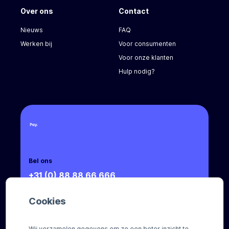
Over ons
Contact
Nieuws
FAQ
Werken bij
Voor consumenten
Voor onze klanten
Hulp nodig?
Bel ons
+31 (0) 88 88 66 666
Mail ons
Cookies
sales@pay.nl
Wij verzamelen gegevens om zo een beter inzicht te