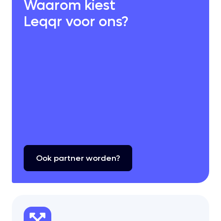
Waarom kiest
Leqqr voor ons?
Ook
partner
worden?