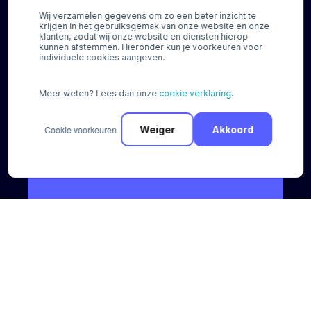
Over ons
Contact
Wij verzamelen gegevens om zo een beter inzicht te
krijgen in het gebruiksgemak van onze website en onze
Nieuws
FAQ
klanten, zodat wij onze website en diensten hierop
Werken bij
Voor consumenten
kunnen afstemmen. Hieronder kun je voorkeuren voor
individuele cookies aangeven.
Voor onze klanten
Hulp nodig?
Meer weten? Lees dan onze
cookie verklaring
.
Cookie voorkeuren
Weiger
Akkoord
Bel ons
+31 (0) 88 88 66 666
Mail ons
sales@pay.nl
Socials