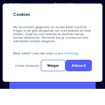
Overige
Documentatie
Cookies
Over ons
Contact
Wij verzamelen gegevens om zo een beter inzicht te
Nieuws
FAQ
krijgen in het gebruiksgemak van onze website en onze
klanten, zodat wij onze website en diensten hierop
Werken bij
Voor consumenten
kunnen afstemmen. Hieronder kun je voorkeuren voor
individuele cookies aangeven.
Voor onze klanten
Hulp nodig?
Meer weten? Lees dan onze
cookie verklaring
.
Cookie voorkeuren
Weiger
Akkoord
Bel ons
+31 (0) 88 88 66 666