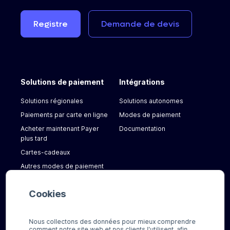
Registre
Demande
de
devis
Solutions de paiement
Intégrations
Solutions régionales
Solutions autonomes
Paiements par carte en ligne
Modes de paiement
Acheter maintenant Payer
Documentation
plus tard
Cartes-cadeaux
Autres modes de paiement
Cookies
A propos de nous
Contact
Nous collectons des données pour mieux comprendre
Actualités
FAQ
comment notre site web et nos clients l'utilisent, afin