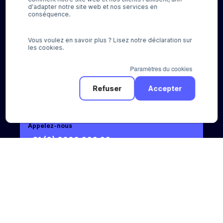
Pour les consommateurs
d'adapter notre site web et nos services en
conséquence.
Pour nos clients
Besoin d'aide ?
Vous voulez en savoir plus ? Lisez notre déclaration sur
les cookies.
Paramètres du cookies
Refuser
Accepter
Appelez-nous
+31 (0) 8888 666 66
Envoyez-nous un e-mail
sales@pay.nl
Socials