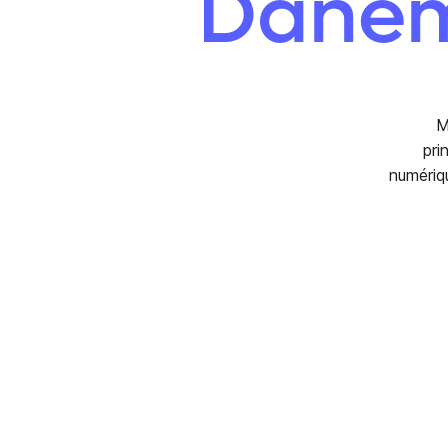
Danema
M
pri
numériqu