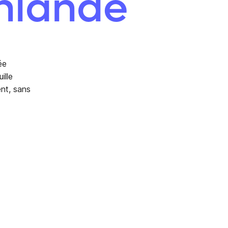
inlande
ée
ille
ent, sans