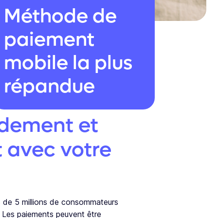
Méthode de
paiement
mobile la plus
répandue
idement et
 avec votre
us de 5 millions de consommateurs
 Les paiements peuvent être