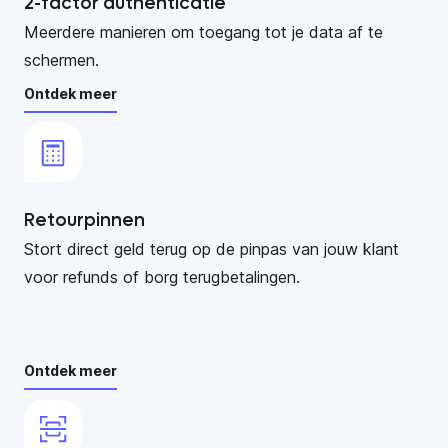
2-factor authenticatie
Meerdere manieren om toegang tot je data af te
schermen.
Ontdek meer
Retourpinnen
Stort direct geld terug op de pinpas van jouw klant
voor refunds of borg terugbetalingen.
Ontdek meer