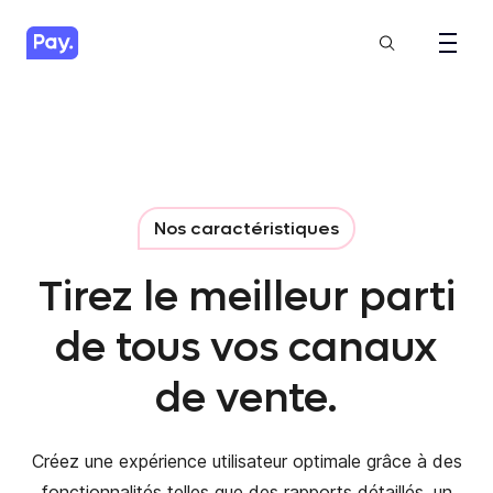
Nos caractéristiques
Tirez le meilleur parti
de tous vos canaux
de vente.
Créez une expérience utilisateur optimale grâce à des
fonctionnalités telles que des rapports détaillés, un