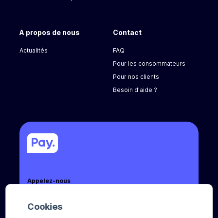
A propos de nous
Contact
Actualités
FAQ
Pour les consommateurs
Pour nos clients
Besoin d'aide ?
Appelez-nous
+31 (0) 8888 666 66
Cookies
Envoyez-nous un e-mail