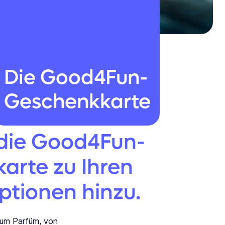
Die Good4Fun-
Geschenkkarte
 die Good4Fun-
arte zu Ihren
ptionen hinzu.
zum Parfüm, von