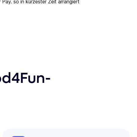
 Pay. so in kürzester Zeit arrangiert
od4Fun-