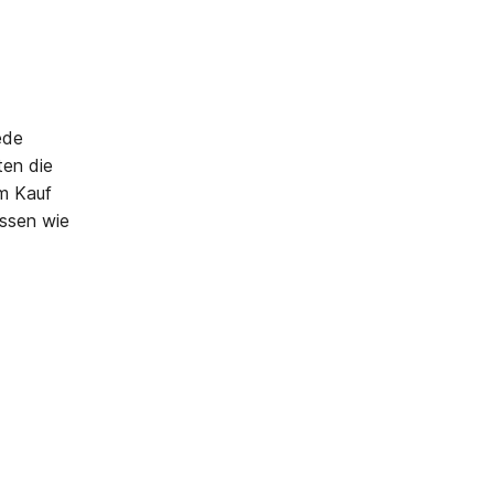
ede
ten die
om Kauf
issen wie