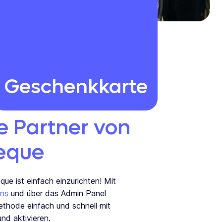
Geschenkkarte
e Partner von
eque
e ist einfach einzurichten! Mit
ins
und
über das Admin Panel
thode einfach und schnell mit
d aktivieren.