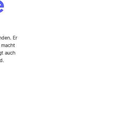
e
nden. Er
s macht
gt auch
d.