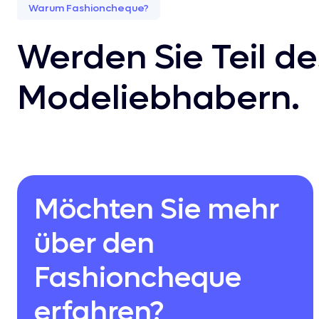
Warum Fashioncheque?
Werden Sie Teil 
Modeliebhabern.
Möchten Sie mehr
über den
Fashioncheque
erfahren?