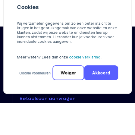
Camping de Lievelinge!
Cookies
Wij verzamelen gegevens om zo een beter inzicht te
krijgen in het gebruiksgemak van onze website en onze
klanten, zodat wij onze website en diensten hierop
kunnen afstemmen. Hieronder kun je voorkeuren voor
individuele cookies aangeven.
Registreer en ontvang al binnen 15
minuten betalingen
Meer weten? Lees dan onze
cookie verklaring
.
Cookie voorkeuren
Weiger
Akkoord
Registreren
Betaalscan
aanvragen
Betaaloplossingen
Integraties