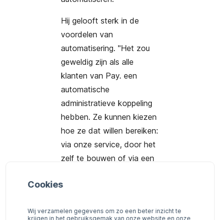
Hij gelooft sterk in de
voordelen van
automatisering. "Het zou
geweldig zijn als alle
klanten van
Pay.
een
automatische
administratieve koppeling
hebben. Ze kunnen kiezen
hoe ze dat willen bereiken:
via onze service, door het
zelf te bouwen of via een
concurrent van ons. Ons
Cookies
belangrijkste doel is dat
iedereen, vooral het mkb,
Wij verzamelen gegevens om zo een beter inzicht te
de voordelen van een
krijgen in het gebruiksgemak van onze website en onze