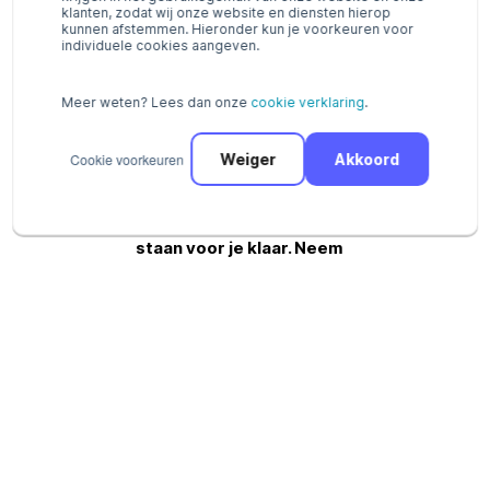
klanten, zodat wij onze website en diensten hierop
dergelijke koppeling kan
kunnen afstemmen. Hieronder kun je voorkeuren voor
ervaren en gebruiken."
individuele cookies aangeven.
Verkoop je producten of
Meer weten? Lees dan onze
cookie verklaring
.
diensten online, wil je je
boekhouding
Cookie voorkeuren
Weiger
Akkoord
automatiseren en zo
kosten besparen? We
staan voor je klaar. Neem
vandaag nog contact met
ons op via
support@pay.nl
of meld je
bedrijf
hier
aan.