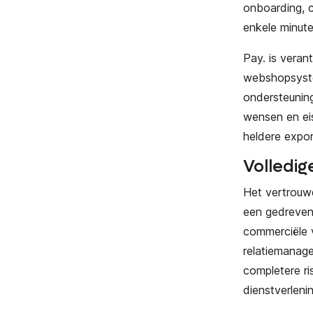
onboarding, 
enkele minut
Pay. is veran
webshopsyste
ondersteuning
wensen en eis
heldere expo
Volledig
Het vertrouw
een gedreven 
commerciële 
relatiemanage
completere ri
dienstverleni