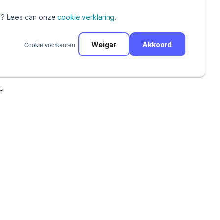
? Lees dan onze
cookie verklaring
.
e instellingen
Cookie voorkeuren
Weiger
Akkoord
nsluiting of
'.
en betalingen