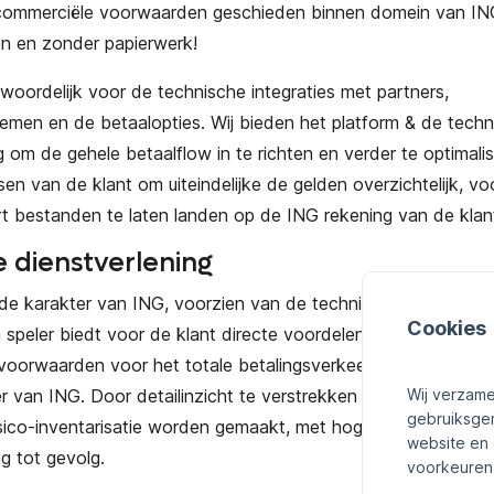
commerciële voorwaarden geschieden binnen domein van ING.
en en zonder papierwerk!
twoordelijk voor de technische integraties met partners,
men en de betaalopties. Wij bieden het platform & de techn
 om de gehele betaalflow in te richten en verder te optimali
en van de klant om uiteindelijke de gelden overzichtelijk, vo
rt bestanden te laten landen op de ING rekening van de klan
e dienstverlening
de karakter van ING, voorzien van de technische kennis en 
Cookies
speler biedt voor de klant directe voordelen. Daarnaast ku
voorwaarden voor het totale betalingsverkeer worden besp
Wij verzame
r van ING. Door detailinzicht te verstrekken in de betaalst
gebruiksge
sico-inventarisatie worden gemaakt, met hogere- en voordeli
website en 
ng tot gevolg.
voorkeuren 