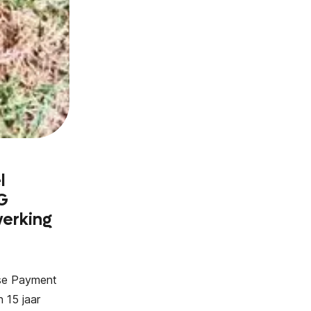
l
G
werking
dse Payment
 15 jaar