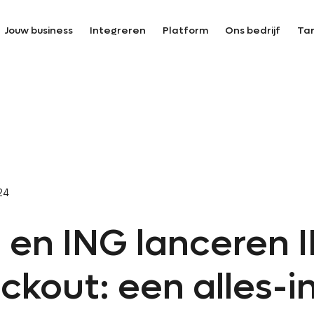
Jouw business
Integreren
Platform
Ons bedrijf
Ta
24
. en ING lanceren 
kout: een alles-i