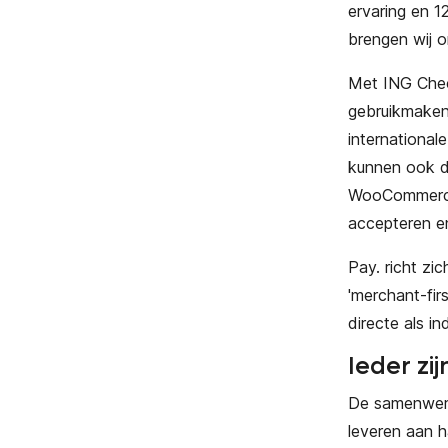
ervaring en 1
brengen wij 
Met ING Check
gebruikmaken
international
kunnen ook d
WooCommerce e
accepteren en
Pay. richt zi
'merchant-fir
directe als i
Ieder zij
De samenwerki
leveren aan h