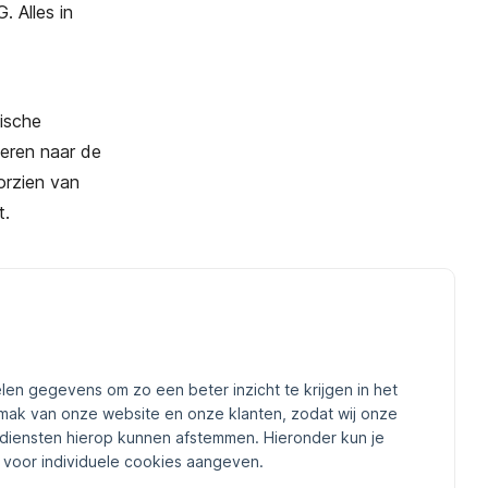
 Alles in
ische
seren naar de
orzien van
t.
innovatie van
nnen de
roken met de
len gegevens om zo een beter inzicht te krijgen in het
romen kan een
mak van onze website en onze klanten, zodat wij onze
gere
diensten hierop kunnen afstemmen. Hieronder kun je
voor individuele cookies aangeven.