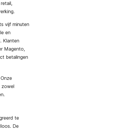
etail,
erking.
s vijf minuten
le en
. Klanten
er Magento,
ct betalingen
. Onze
e zowel
en.
greerd te
dloos. De