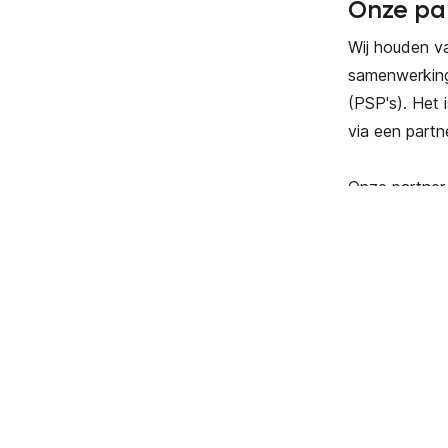
Onze pa
Wij houden va
samenwerkinge
(PSP's). Het 
via een partn
Onze partner 
Reg
Bel ons
R