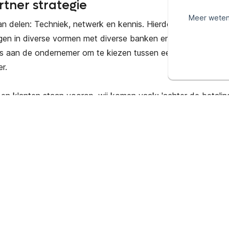
rtner strategie
Meer weten
n delen: Techniek, netwerk en kennis. Hierdoor ontstaan
n in diverse vormen met diverse banken en andere financiël
is aan de ondernemer om te kiezen tussen een directe PAY aa
er.
en klanten staan voorop, wij komen vaak: 'achter de betaling
istreer en ontvang al binnen 15 minut
egistreren
Betaalscan
aanvragen