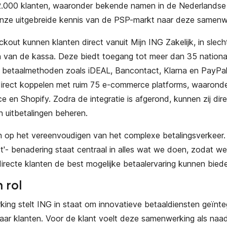
2.000 klanten, waaronder bekende namen in de Nederlandse r
onze uitgebreide kennis van de PSP-markt naar deze samenw
out kunnen klanten direct vanuit Mijn ING Zakelijk, in slecht
 van de kassa. Deze biedt toegang tot meer dan 35 nationa
e betaalmethoden zoals iDEAL, Bancontact, Klarna en PayPal
irect koppelen met ruim 75 e-commerce platforms, waarond
n Shopify. Zodra de integratie is afgerond, kunnen zij dire
 uitbetalingen beheren.
ch op het vereenvoudigen van het complexe betalingsverkeer
st'- benadering staat centraal in alles wat we doen, zodat w
ndirecte klanten de best mogelijke betaalervaring kunnen bied
n rol
ng stelt ING in staat om innovatieve betaaldiensten geïnte
aar klanten. Voor de klant voelt deze samenwerking als naa