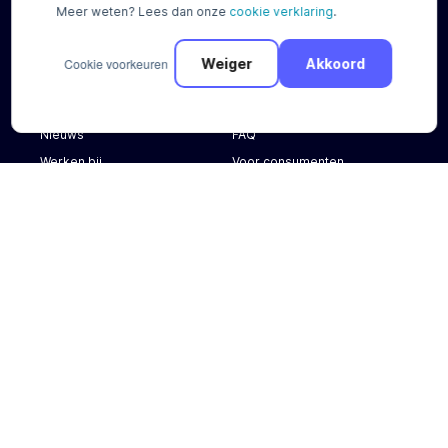
Meer weten? Lees dan onze
cookie verklaring
.
Overige
Documentatie
Cookie voorkeuren
Weiger
Akkoord
Over ons
Contact
Nieuws
FAQ
Werken bij
Voor consumenten
Voor onze klanten
Hulp nodig?
Bel ons
+31 (0) 88 88 66 666