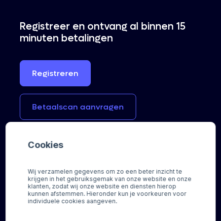
Registreer en ontvang al binnen 15
minuten betalingen
Registreren
Betaalscan
aanvragen
Cookies
Betaaloplossingen
Integraties
Wij verzamelen gegevens om zo een beter inzicht te
krijgen in het gebruiksgemak van onze website en onze
Regio gebonden
Integratie partners
klanten, zodat wij onze website en diensten hierop
kunnen afstemmen. Hieronder kun je voorkeuren voor
Online kaartbetalingen
Plugins
individuele cookies aangeven.
Buy now, Pay later
Features
Cadeaukaarten
Betaalmethoden