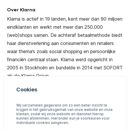
Over Klarna
Klarna is actief in 19 landen, kent meer dan 90 miljoen
eindklanten en werkt met meer dan 250.000
(web)shops samen. De achteraf betaalmethode biedt
haar dienstverlening aan consumenten en retailers
waar thema’s zoals social shopping en persoonlijke
financiën centraal staan. Klarna werd opgericht in
2005 in Stockholm en bundelde in 2014 met SOFORT
als de Klarna Group.
Door
Klarna
via PAY. aan te bieden in jouw webshop,
Cookies
creëer je niet alleen een frictieloze klantervaring, maar
verhoog je ook gegarandeerd de conversie en boost
Wij verzamelen gegevens om zo een beter inzicht te
krijgen in het gebruiksgemak van onze website en onze
je jouw gemiddelde orderwaarde.
klanten, zodat wij onze website en diensten hierop
kunnen afstemmen. Hieronder kun je voorkeuren voor
individuele cookies aangeven.