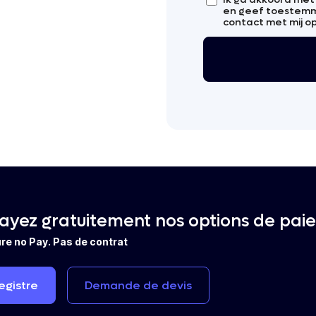
en geef toestemm
contact met mij o
ayez gratuitement nos options de pai
re no Pay. Pas de contrat
egistre
Demande
de
devis