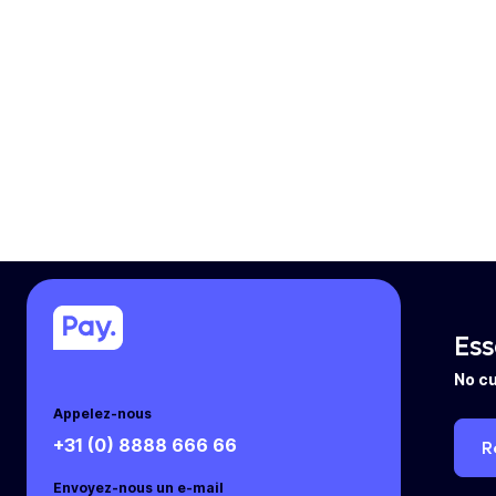
Ess
No cu
Appelez-nous
+31 (0) 8888 666 66
R
Envoyez-nous un e-mail