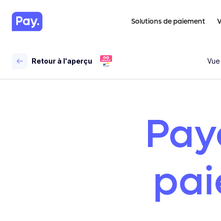
Solutions de paiement
V
Retour à l'aperçu
Vue
Pay
pai