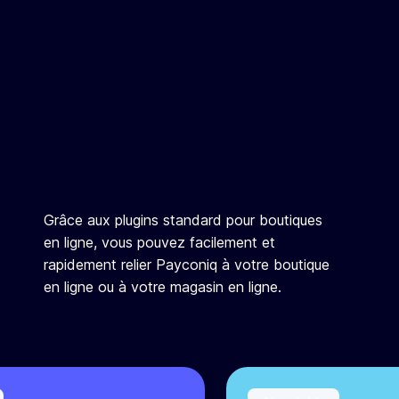
Grâce aux plugins standard pour boutiques
en ligne, vous pouvez facilement et
rapidement relier Payconiq à votre boutique
en ligne ou à votre magasin en ligne.