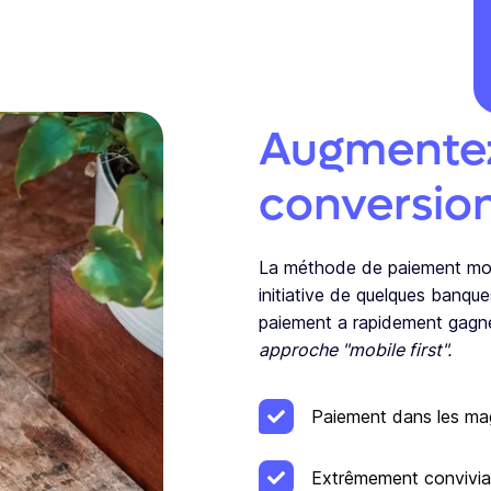
Augmentez
conversion
La méthode de paiement mob
initiative de quelques banqu
paiement a rapidement gagné
approche "mobile first".
Paiement dans les mag
Extrêmement convivial