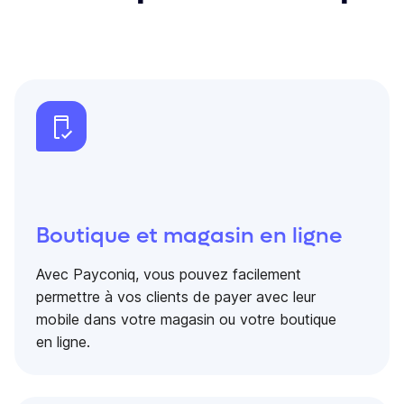
Boutique et magasin en ligne
Avec Payconiq, vous pouvez facilement
permettre à vos clients de payer avec leur
mobile dans votre magasin ou votre boutique
en ligne.