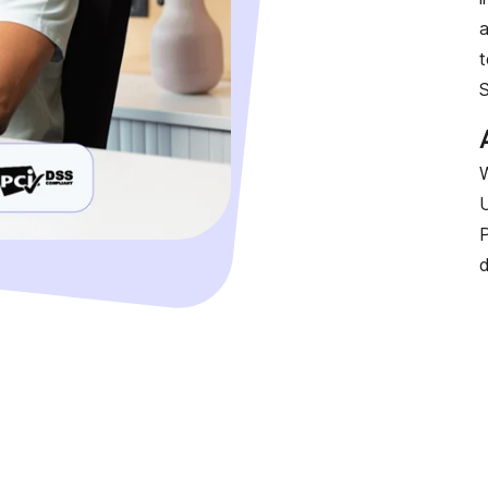
a
t
S
W
U