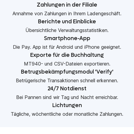
Zahlungen in der Filiale
Annahme von Zahlungen in Ihrem Ladengeschäft.
Berichte und Einblicke
Übersichtliche Verwaltungsstatistiken.
Smartphone-App
Die Pay. App ist für Android und iPhone geeignet.
Exporte für die Buchhaltung
MT940- und CSV-Dateien exportieren.
Betrugsbekämpfungsmodul 'Verify'
Betrügerische Transaktionen schnell erkennen.
24/7 Notdienst
Bei Pannen sind wir Tag und Nacht erreichbar.
Lichtungen
Tägliche, wöchentliche oder monatliche Zahlungen.