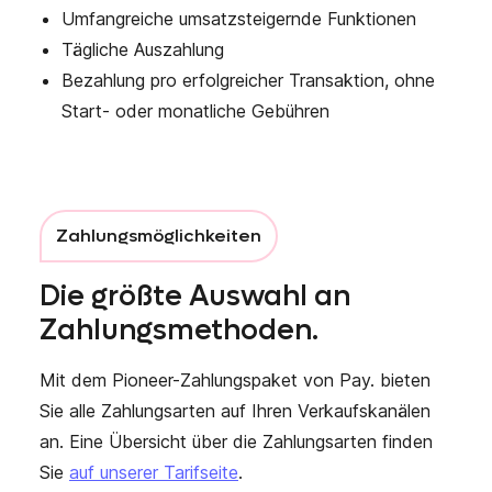
Umfangreiche umsatzsteigernde Funktionen
Tägliche Auszahlung
Bezahlung pro erfolgreicher Transaktion, ohne
Start- oder monatliche Gebühren
Zahlungsmöglichkeiten
Die größte Auswahl an
Zahlungsmethoden.
Mit dem Pioneer-Zahlungspaket von Pay. bieten
Sie alle Zahlungsarten auf Ihren Verkaufskanälen
an. Eine Übersicht über die Zahlungsarten finden
Sie
auf unserer Tarifseite
.