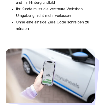
und Ihr Hintergrundbild
Ihr Kunde muss die vertraute Webshop-
Umgebung nicht mehr verlassen
Ohne eine einzige Zeile Code schreiben zu
müssen