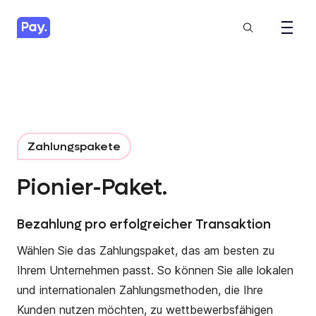
Zahlungspakete
Pionier-Paket.
Bezahlung pro erfolgreicher Transaktion
Wählen Sie das Zahlungspaket, das am besten zu
Ihrem Unternehmen passt. So können Sie alle lokalen
und internationalen Zahlungsmethoden, die Ihre
Kunden nutzen möchten, zu wettbewerbsfähigen