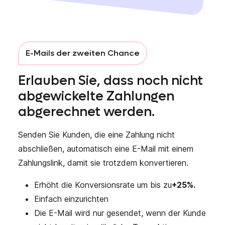
E-Mails der zweiten Chance
Erlauben Sie, dass noch nicht
abgewickelte Zahlungen
abgerechnet werden.
Senden Sie Kunden, die eine Zahlung nicht
abschließen, automatisch eine E-Mail mit einem
Zahlungslink, damit sie trotzdem konvertieren.
Erhöht die Konversionsrate um bis zu
+25%.
Einfach einzurichten
Die E-Mail wird nur gesendet, wenn der Kunde