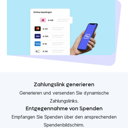
Zahlungslink generieren
Generieren und versenden Sie dynamische
Zahlungslinks.
Entgegennahme von Spenden
Empfangen Sie Spenden über den ansprechenden
Spendenbildschirm.