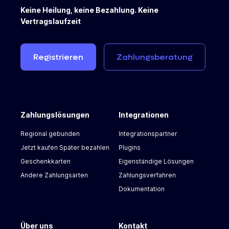
Verknüpfen Sie Ihr Pay.-Konto mit Ihrem Webshop
Keine Heilung, keine Bezahlung. Keine
oder starten Sie die Generierung von Zahlungslinks
Vertragslaufzeit
direkt über "Collect Desk".
Weitere Informationen zur Verknüpfung Ihres Pay.
Registrieren
Zahlungsberatung
Kontos mit dem Webshop über ein Plugin finden Sie
hier:
https://docs.pay.nl/plugins
Weitere Informationen für neue Händler finden Sie
Zahlungslösungen
Integrationen
hier.
Regional gebunden
Integrationspartner
Jetzt kaufen Später bezahlen
Plugins
Geschenkkarten
Eigenständige Lösungen
Andere Zahlungsarten
Zahlungsverfahren
Dokumentation
Über uns
Kontakt