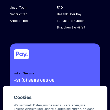
Unser Team
FAQ
Nachrichten
Bezahlt über Pay.
Arbeiten bei
Für unsere Kunden
Brauchen Sie Hilfe?
rufen Sie uns
+31 (0) 8888 666 66
Mail an uns
sales@pay.nl
Cookies
Wir sammeln Daten, um besser zu verstehen, wie
Socials
unsere Website und unsere Kunden sie nutzen, so dass