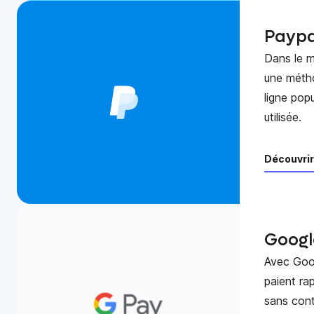
Paypa
Dans le m
une méth
ligne pop
utilisée.
Découvrir
Googl
Avec Goog
paient ra
sans con