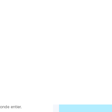
bancaire en ligne
r l'Autriche.
 plus
rcard
 de crédit acceptée
onde entier.