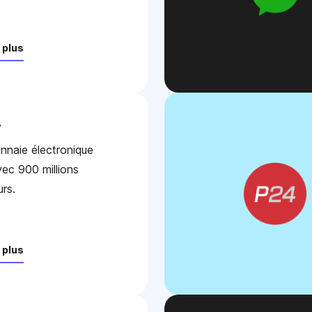
 plus
y
naie électronique
vec 900 millions
urs.
 plus