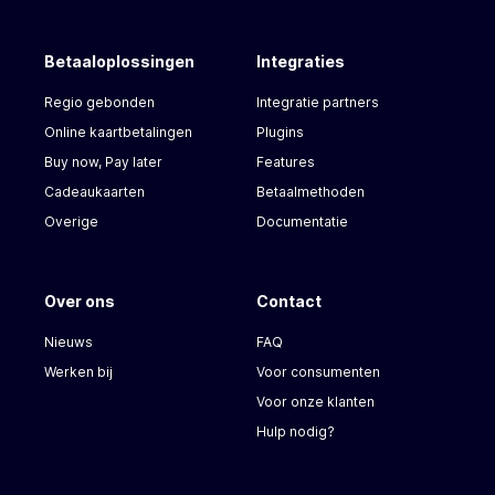
Betaaloplossingen
Integraties
Regio gebonden
Integratie partners
Online kaartbetalingen
Plugins
Buy now, Pay later
Features
Cadeaukaarten
Betaalmethoden
Overige
Documentatie
Over ons
Contact
Nieuws
FAQ
Werken bij
Voor consumenten
Voor onze klanten
Hulp nodig?