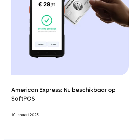
American Express: Nu beschikbaar op
SoftPOS
10 januari 2025