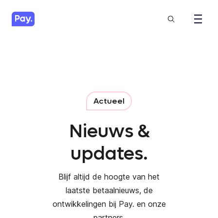
Actueel
Nieuws &
updates.
Blijf altijd de hoogte van het
laatste betaalnieuws, de
ontwikkelingen bij Pay. en onze
partners.