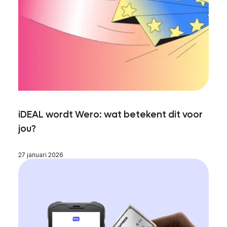
iDEAL wordt Wero: wat betekent dit voor
jou?
27 januari 2026