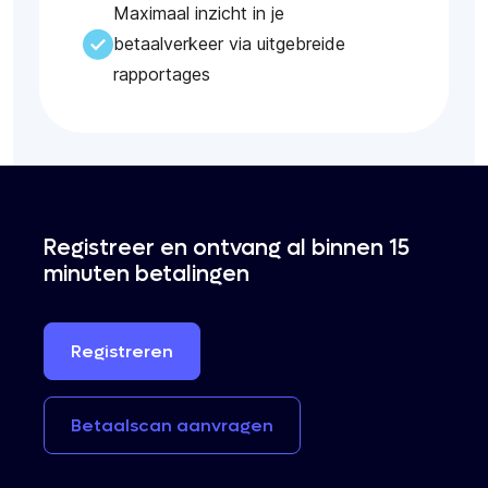
Maximaal inzicht in je
betaalverkeer via uitgebreide
rapportages
Registreer en ontvang al binnen 15
minuten betalingen
Registreren
Betaalscan
aanvragen