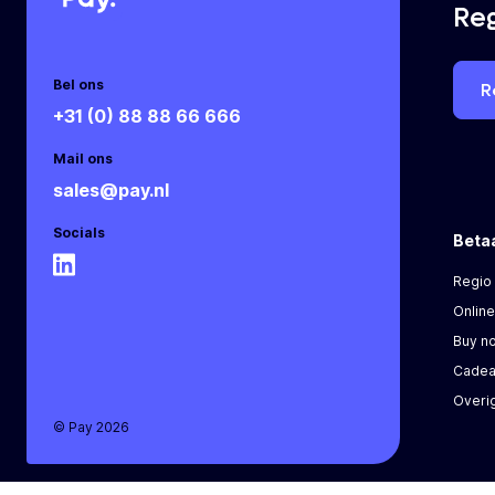
Reg
Bel ons
R
+31 (0) 88 88 66 666
Mail ons
sales@pay.nl
Socials
Beta
Regio
Online
Buy no
Cadea
Overi
© Pay 2026