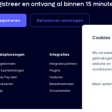
istreer en ontvang al binnen 15 minut
egistreren
Betaalscan
aanvragen
Cookies
Wij verzame
aloplossingen
Integraties
O
gebruiksge
website en 
 gebonden
Integratie partners
Ni
voorkeuren 
 kaartbetalingen
Plugins
We
w, Pay later
Features
Meer weten
ukaarten
Betaalmethoden
ge
Documentatie