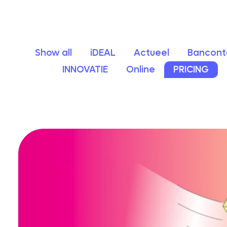
Show all
iDEAL
Actueel
Bancont
INNOVATIE
Online
PRICING