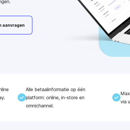
ingen.
n
aanvragen
line
Alle betaalinformatie op één
Maxi
ay.
platform: online, in-store en
via 
omnichannel.