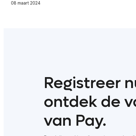
08 maart 2024
Registreer n
ontdek de v
van Pay.