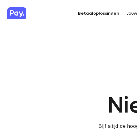
Betaaloplossingen
Jouw
Ni
Blijf altijd de h