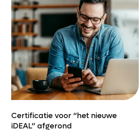
Certificatie voor “het nieuwe
iDEAL” afgerond