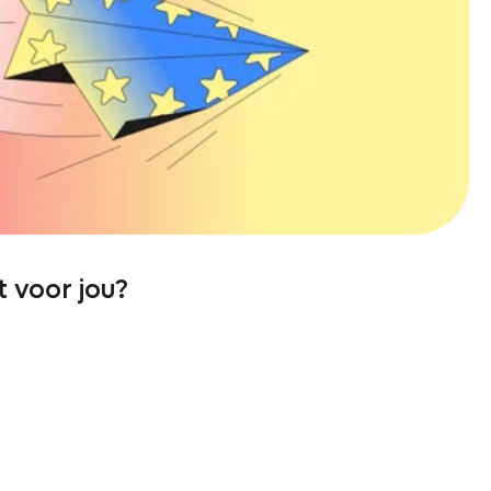
 voor jou?