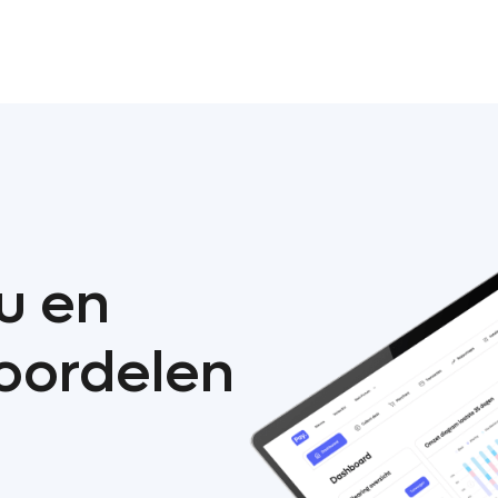
u en
oordelen