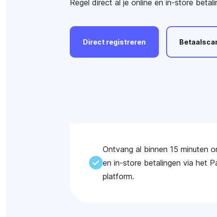
Regel direct al je online en in-store betal
Direct
registreren
Betaalsca
Ontvang al binnen 15 minuten on
en in-store betalingen via het P
platform.