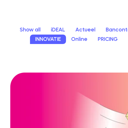
Show all
iDEAL
Actueel
Bancont
INNOVATIE
Online
PRICING