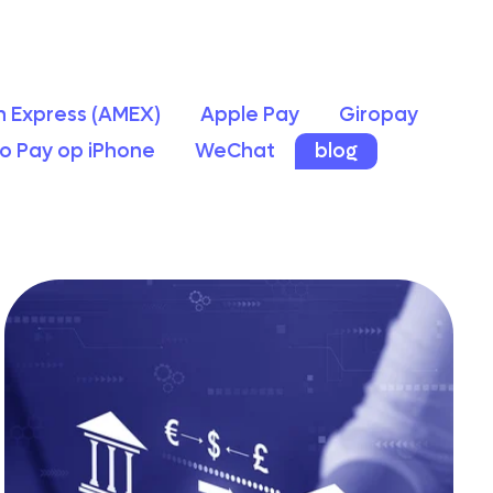
 Express (AMEX)
Apple Pay
Giropay
o Pay op iPhone
WeChat
blog