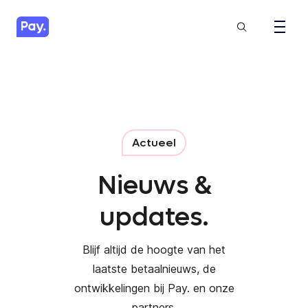
Actueel
Nieuws &
updates.
Blijf altijd de hoogte van het
laatste betaalnieuws, de
ontwikkelingen bij Pay. en onze
partners.