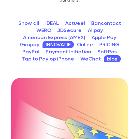
Show all
iDEAL
Actueel
Bancontact
WERO
3DSecure
Alipay
American Express (AMEX)
Apple Pay
Giropay
INNOVATIE
Online
PRICING
PayPal
Payment Initiation
SoftPos
Tap to Pay op iPhone
WeChat
blog