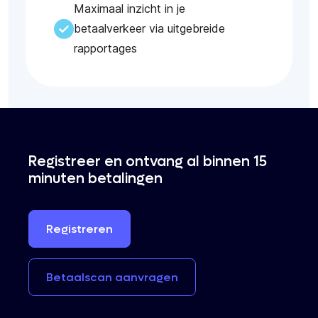
Maximaal inzicht in je
betaalverkeer via uitgebreide
rapportages
Registreer en ontvang al binnen 15
minuten betalingen
Registreren
Betaalscan
aanvragen