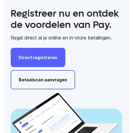
Registreer nu en ontdek
de voordelen van Pay.
Regel direct al je online en in-store betalingen.
Direct
registreren
Betaalscan
aanvragen