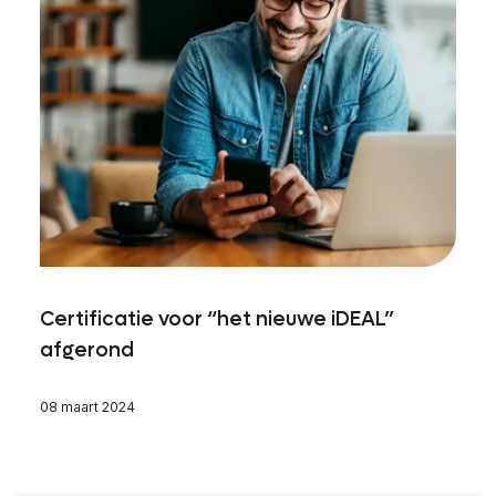
Certificatie voor “het nieuwe iDEAL”
afgerond
08 maart 2024