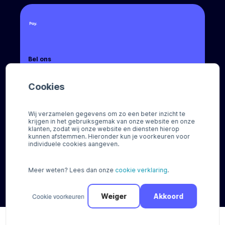
Bel ons
+31 (0) 88 88 66 666
Cookies
Mail ons
sales@pay.nl
Wij verzamelen gegevens om zo een beter inzicht te
krijgen in het gebruiksgemak van onze website en onze
Socials
klanten, zodat wij onze website en diensten hierop
kunnen afstemmen. Hieronder kun je voorkeuren voor
individuele cookies aangeven.
Meer weten? Lees dan onze
cookie verklaring
.
© Pay 2026
Cookie voorkeuren
Weiger
Akkoord
Algemene voorwaarden
Disclaimer
Privacy