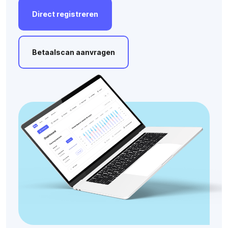
Direct
registreren
Betaalscan
aanvragen