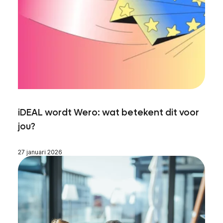
iDEAL wordt Wero: wat betekent dit voor
jou?
27 januari 2026