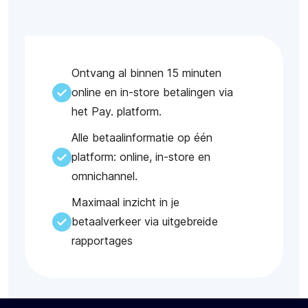
Ontvang al binnen 15 minuten
online en in-store betalingen via
het Pay. platform.
Alle betaalinformatie op één
platform: online, in-store en
omnichannel.
Maximaal inzicht in je
betaalverkeer via uitgebreide
rapportages