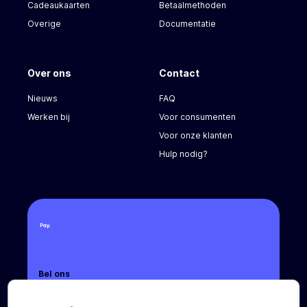
Cadeaukaarten
Betaalmethoden
Overige
Documentatie
Over ons
Contact
Nieuws
FAQ
Werken bij
Voor consumenten
Voor onze klanten
Hulp nodig?
Bel ons
+31 (0) 88 88 66 666