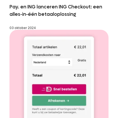
Pay. en ING lanceren ING Checkout: een
alles-in-één betaaloplossing
03 oktober 2024