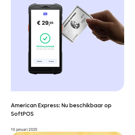
American Express: Nu beschikbaar op
SoftPOS
10 januari 2025