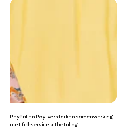
PayPal en Pay. versterken samenwerking
met full-service uitbetaling